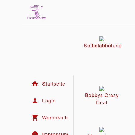
Selbstabholung
home
Startseite
Bobbys Crazy
person
Login
Deal
shopping_cart
Warenkorb
info
Impressum